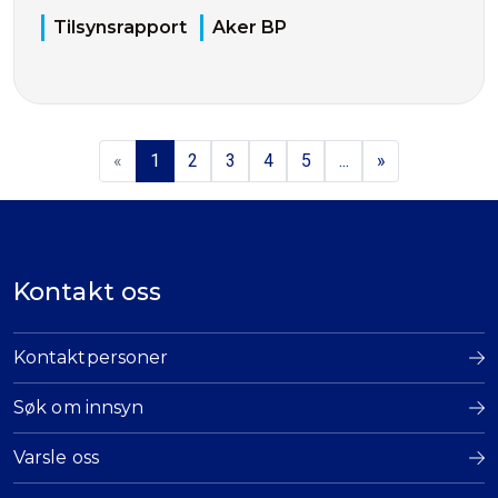
Tilsynsrapport
Aker BP
«
1
2
3
4
5
...
»
Kontakt oss
Kontaktpersoner
Søk om innsyn
Varsle oss