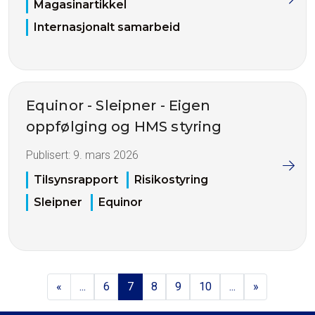
Magasinartikkel
Internasjonalt samarbeid
Equinor - Sleipner - Eigen
oppfølging og HMS styring
Publisert:
9. mars 2026
Tilsynsrapport
Risikostyring
Sleipner
Equinor
«
...
6
7
8
9
10
...
»