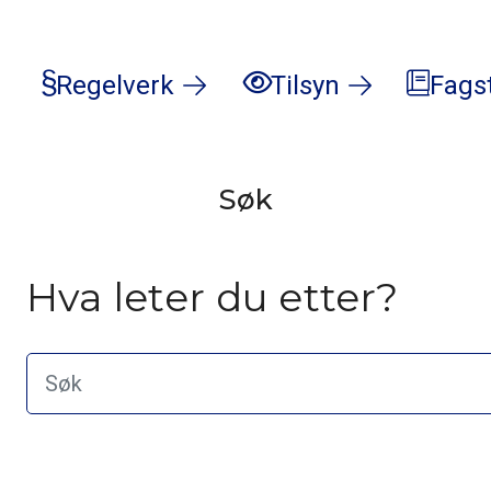
Regelverk
Tilsyn
Fags
Søk
Hva leter du etter?