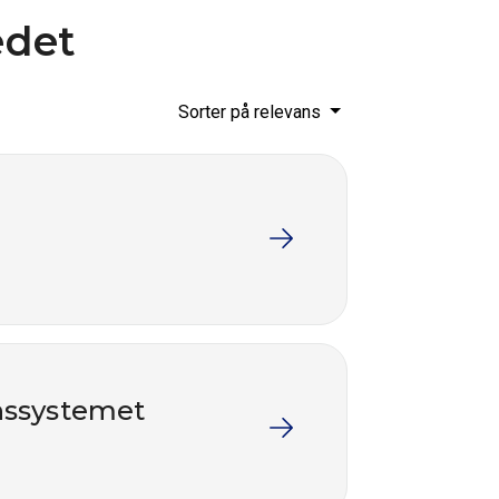
edet
Sorter på relevans
onssystemet