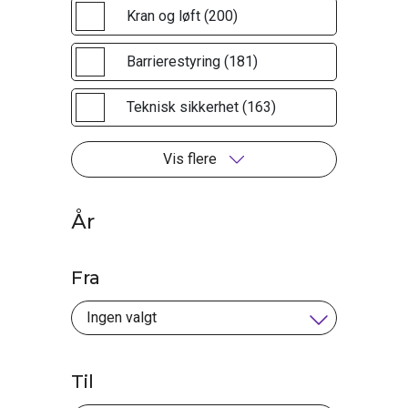
Kran og løft (200)
Barrierestyring (181)
Teknisk sikkerhet (163)
Vis flere
År
Fra
Til