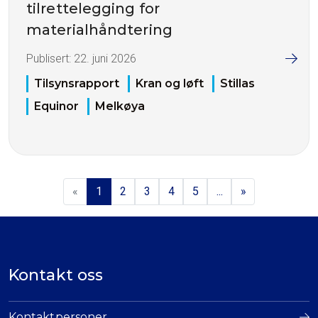
tilrettelegging for
materialhåndtering
Publisert:
22. juni 2026
Tilsynsrapport
Kran og løft
Stillas
Equinor
Melkøya
«
1
2
3
4
5
...
»
Kontakt oss
Kontaktpersoner