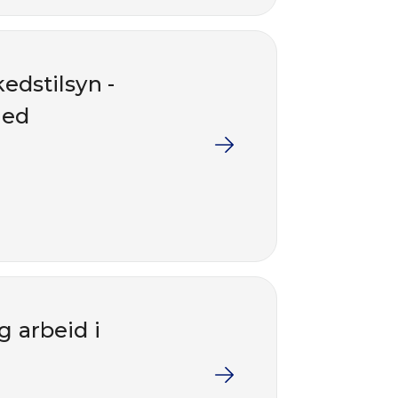
edstilsyn -
med
g arbeid i