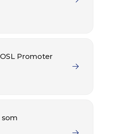
 COSL Promoter
g som