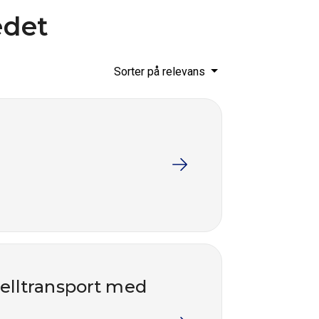
edet
Sorter på relevans
nelltransport med