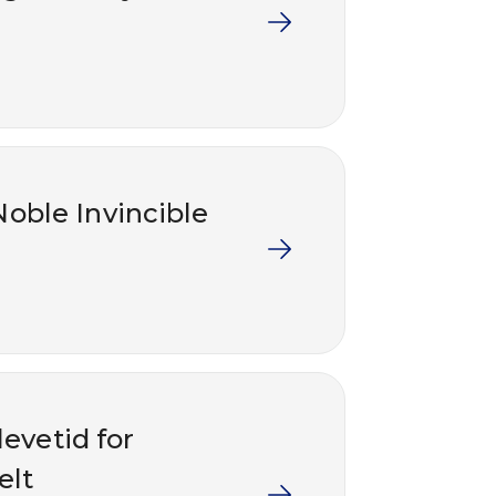
Noble Invincible
levetid for
elt