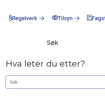
Regelverk
Tilsyn
Fags
Søk
Hva leter du etter?