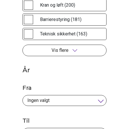
Kran og løft (200)
Barrierestyring (181)
Teknisk sikkerhet (163)
Vis flere
År
Fra
Til