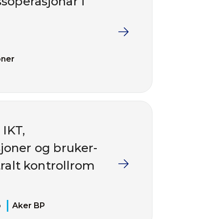
soperasjonar i
oner
 IKT,
joner og bruker-
ralt kontrollrom
ø
Aker BP