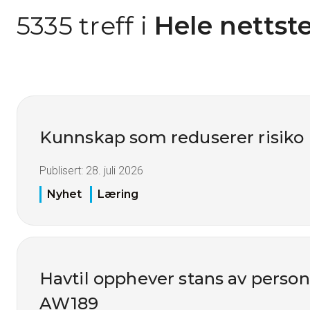
5335 treff i
 Hele nettst
Kunnskap som reduserer risiko
Publisert:
28. juli 2026
Nyhet
Læring
Havtil opphever stans av perso
AW189