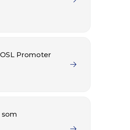
 COSL Promoter
g som