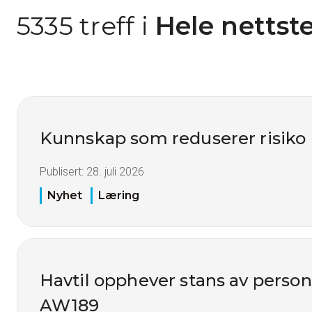
5335 treff i
 Hele nettst
Kunnskap som reduserer risiko
Publisert:
28. juli 2026
Nyhet
Læring
Havtil opphever stans av perso
AW189