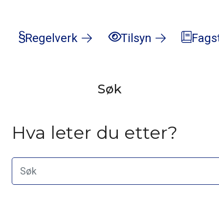
Regelverk
Tilsyn
Fags
Søk
Hva leter du etter?