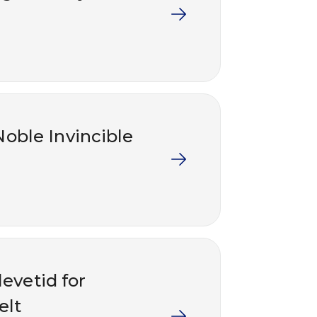
Noble Invincible
levetid for
elt