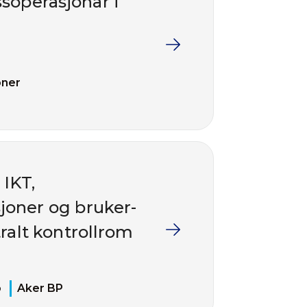
soperasjonar i
oner
 IKT,
joner og bruker-
ralt kontrollrom
ø
Aker BP