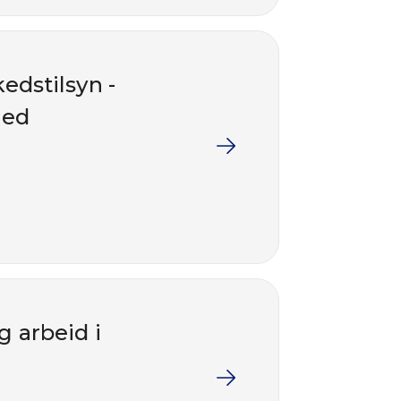
edstilsyn -
med
g arbeid i