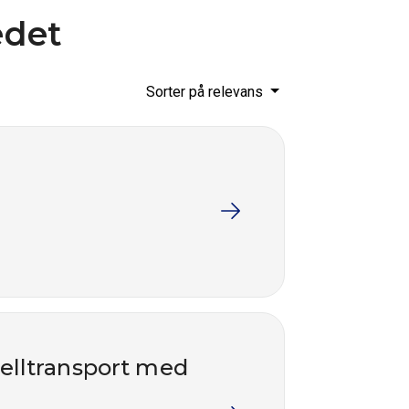
edet
Sorter på relevans
nelltransport med