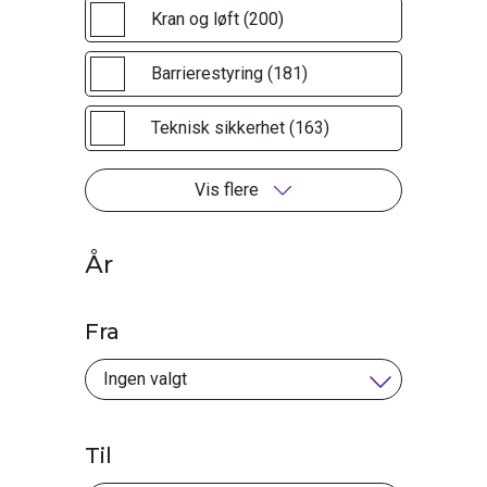
Kran og løft (200)
Barrierestyring (181)
Teknisk sikkerhet (163)
Vis flere
År
Fra
Til