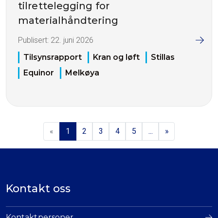
tilrettelegging for
materialhåndtering
Publisert:
22. juni 2026
Tilsynsrapport
Kran og løft
Stillas
Equinor
Melkøya
«
1
2
3
4
5
...
»
Kontakt oss
Kontaktpersoner