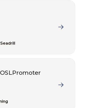
Seadrill
v COSLPromoter
ning