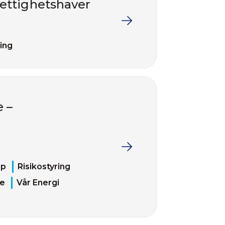
rettighetshaver
ring
 –
ap
Risikostyring
ne
Vår Energi