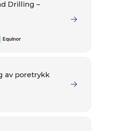
d Drilling –
Equinor
g av poretrykk