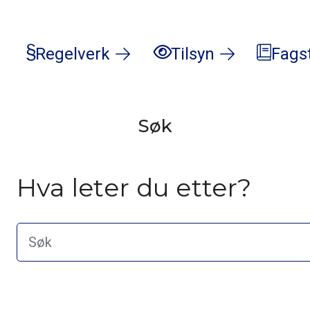
Regelverk
Tilsyn
Fags
Søk
Hva leter du etter?