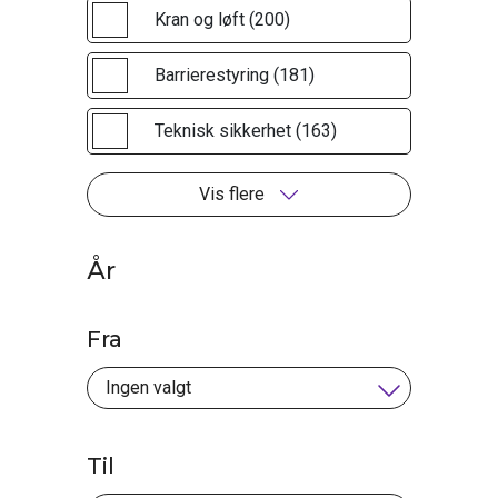
Kran og løft (200)
Barrierestyring (181)
Teknisk sikkerhet (163)
Vis flere
År
Fra
Til