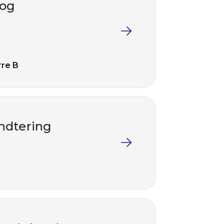
 og
rre B
ndtering