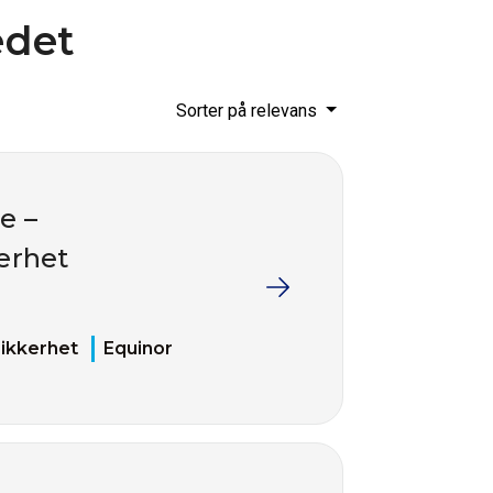
edet
Sorter på relevans
e –
erhet
sikkerhet
Equinor