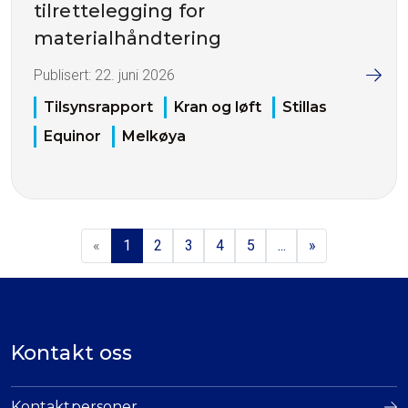
tilrettelegging for
materialhåndtering
Publisert:
22. juni 2026
Tilsynsrapport
Kran og løft
Stillas
Equinor
Melkøya
«
1
2
3
4
5
...
»
Kontakt oss
Kontaktpersoner