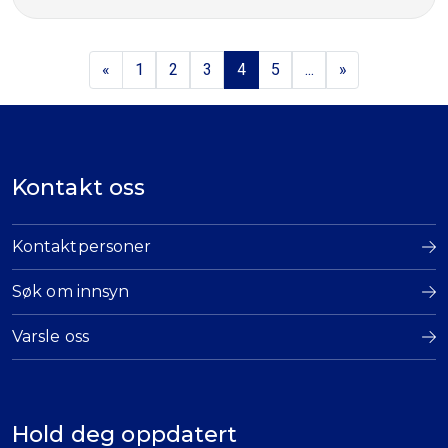
«
1
2
3
4
5
...
»
Kontakt oss
Kontaktpersoner
Søk om innsyn
Varsle oss
Hold deg oppdatert