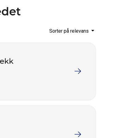
edet
Sorter på relevans
dekk