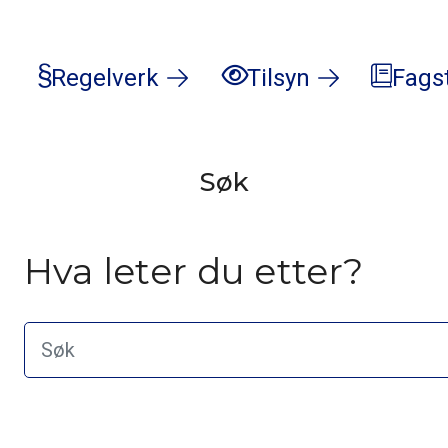
Regelverk
Tilsyn
Fags
Søk
Hva leter du etter?