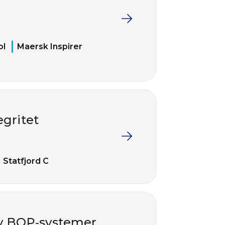
ol
Maersk Inspirer
egritet
Statfjord C
av BOP‑systemer