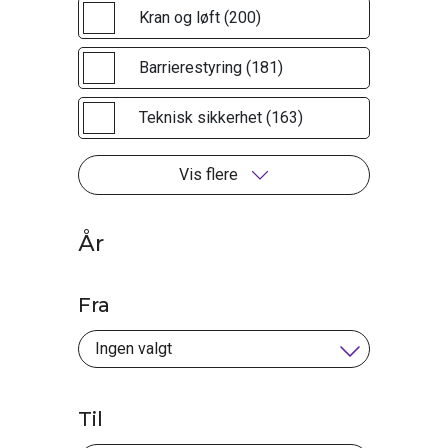
Kran og løft (200)
Barrierestyring (181)
Teknisk sikkerhet (163)
Vis flere
År
Fra
Til