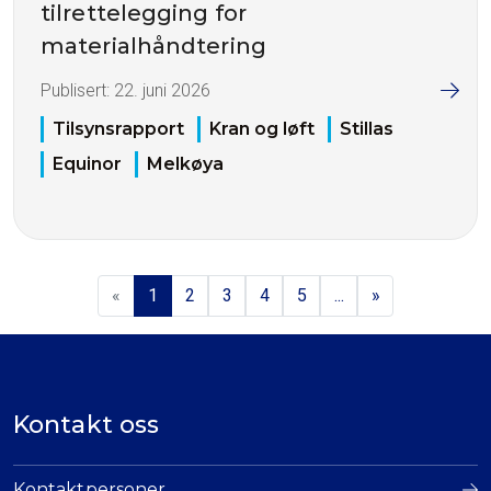
tilrettelegging for
materialhåndtering
Publisert:
22. juni 2026
Tilsynsrapport
Kran og løft
Stillas
Equinor
Melkøya
«
1
2
3
4
5
...
»
Kontakt oss
Kontaktpersoner