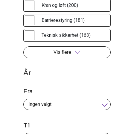
Kran og løft (200)
Barrierestyring (181)
Teknisk sikkerhet (163)
Vis flere
År
Fra
Til