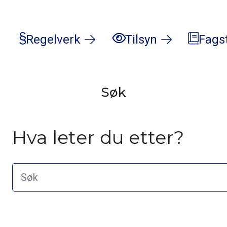
Regelverk
Tilsyn
Fags
Søk
Hva leter du etter?