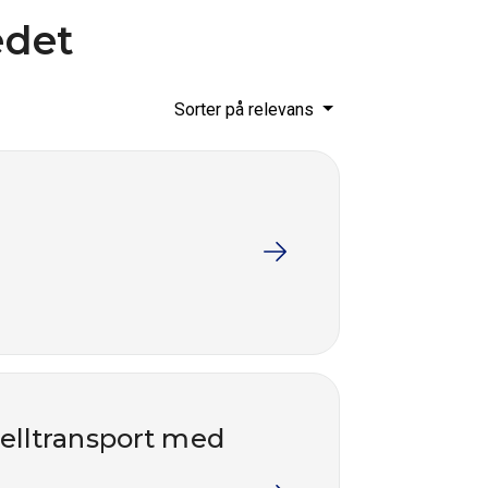
edet
Sorter på relevans
nelltransport med