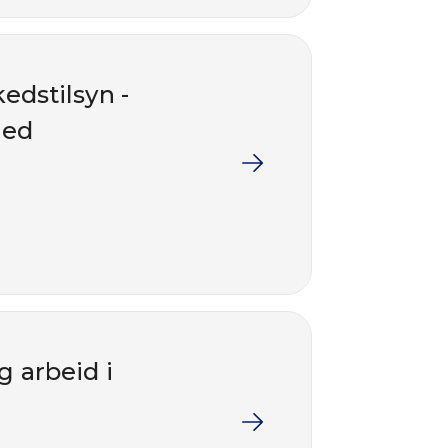
edstilsyn -
med
g arbeid i