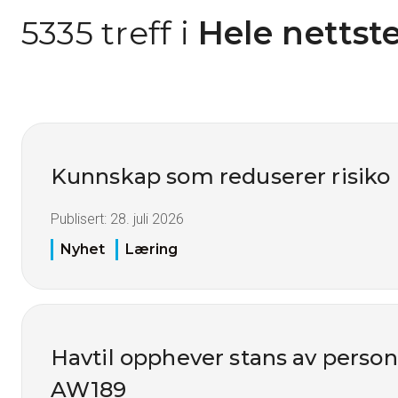
5335 treff i
 Hele nettst
Kunnskap som reduserer risiko
Publisert:
28. juli 2026
Nyhet
Læring
Havtil opphever stans av perso
AW189