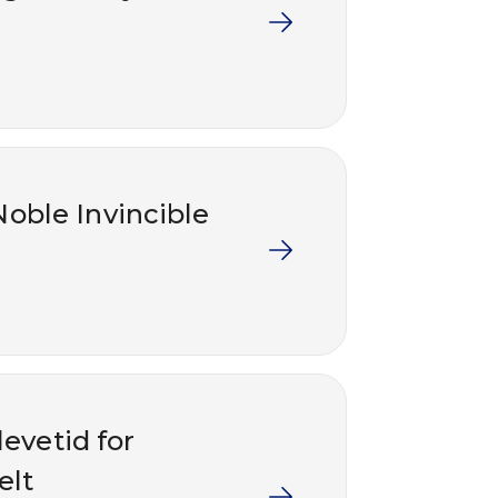
Noble Invincible
levetid for
elt