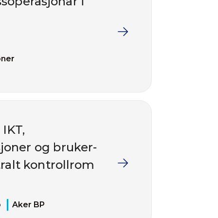
soperasjonar i
oner
 IKT,
joner og bruker-
ralt kontrollrom
ø
Aker BP