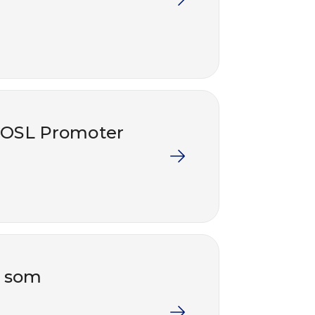
 COSL Promoter
g som