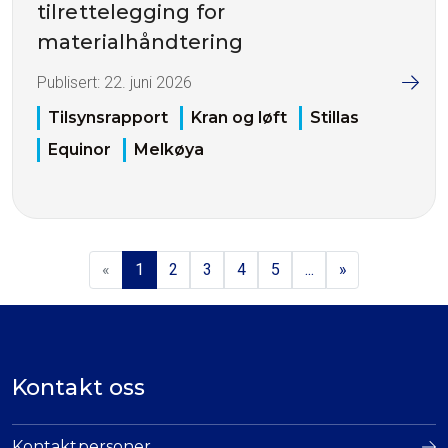
tilrettelegging for
materialhåndtering
Publisert:
22. juni 2026
Tilsynsrapport
Kran og løft
Stillas
Equinor
Melkøya
«
1
2
3
4
5
...
»
Kontakt oss
Kontaktpersoner