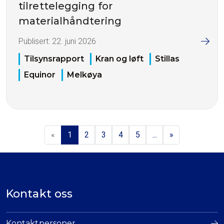
tilrettelegging for
materialhåndtering
Publisert:
22. juni 2026
Tilsynsrapport
Kran og løft
Stillas
Equinor
Melkøya
«
1
2
3
4
5
...
»
Kontakt oss
Kontaktpersoner