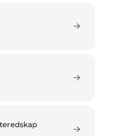
øfteredskap