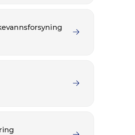
kkevannsforsyning
ring