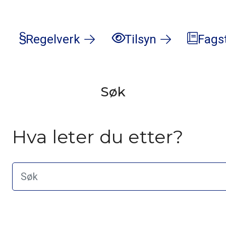
Regelverk
Tilsyn
Fags
Søk
Hva leter du etter?