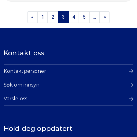
«
1
2
3
4
5
...
»
Kontakt oss
Kontaktpersoner
Søk om innsyn
Varsle oss
Hold deg oppdatert