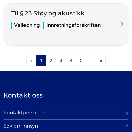
Til § 23 Støy og akustikk
Veiledning
Innretningsforskriften
«
1
2
3
4
5
...
»
Kontakt oss
Kontaktpersoner
Søk om innsyn