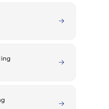
ling
ng