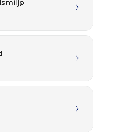
dsmiljø
d