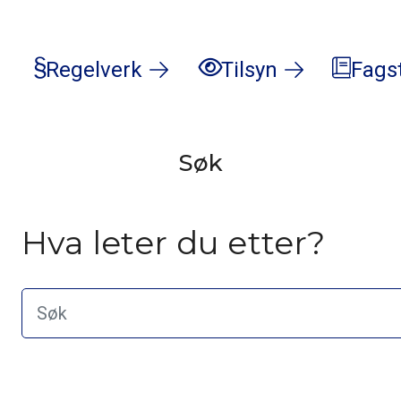
Regelverk
Tilsyn
Fags
Søk
Hva leter du etter?