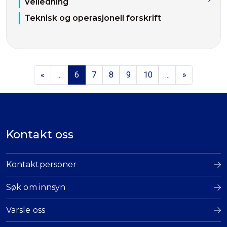
Veiledning
Teknisk og operasjonell forskrift
«
...
6
7
8
9
10
...
»
Kontakt oss
Kontaktpersoner
Søk om innsyn
Varsle oss