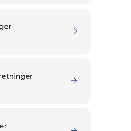
nger
nretninger
er