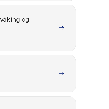
rvåking og
a