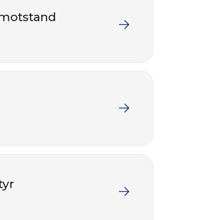
g motstand
tyr