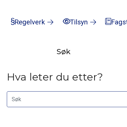
Regelverk
Tilsyn
Fags
Søk
Hva leter du etter?