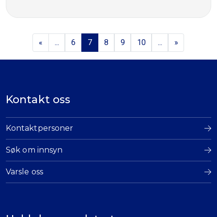
«
...
6
7
8
9
10
...
»
Kontakt oss
Kontaktpersoner
Søk om innsyn
Varsle oss