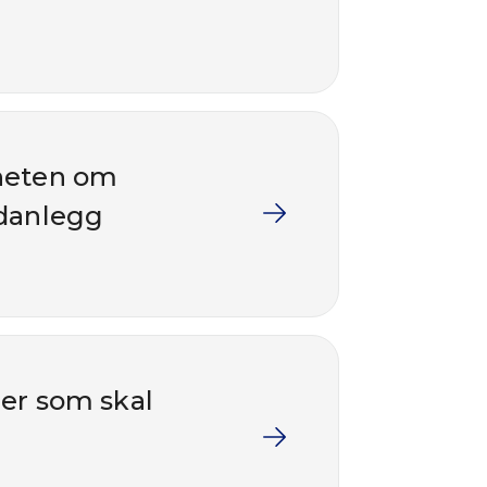
nheten om
ndanlegg
ger som skal