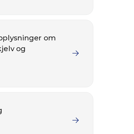
 opplysninger om
kjelv og
g