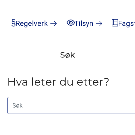
Regelverk
Tilsyn
Fags
Søk
Hva leter du etter?