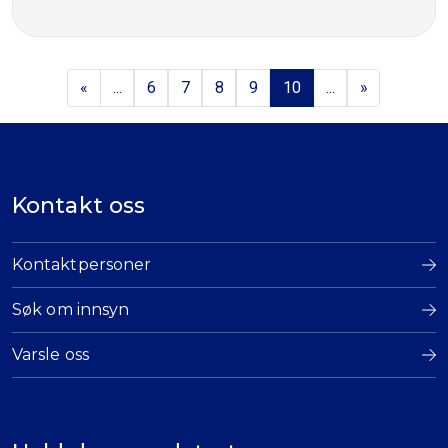
«
...
6
7
8
9
10
...
»
Kontakt oss
Kontaktpersoner
Søk om innsyn
Varsle oss