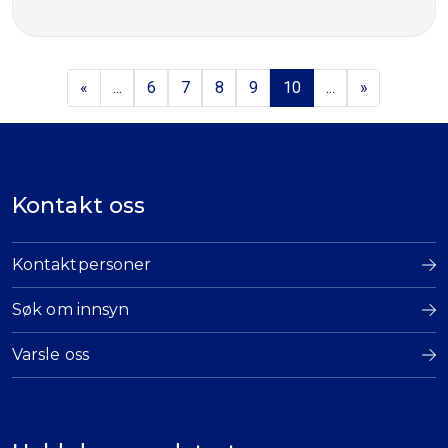
«
...
6
7
8
9
10
...
»
Kontakt oss
Kontaktpersoner
Søk om innsyn
Varsle oss