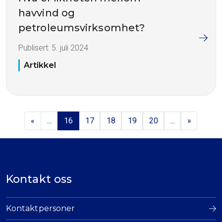
havvind og
petroleumsvirksomhet?
Publisert:
5. juli 2024
Artikkel
«
...
16
17
18
19
20
...
»
Kontakt oss
Kontaktpersoner