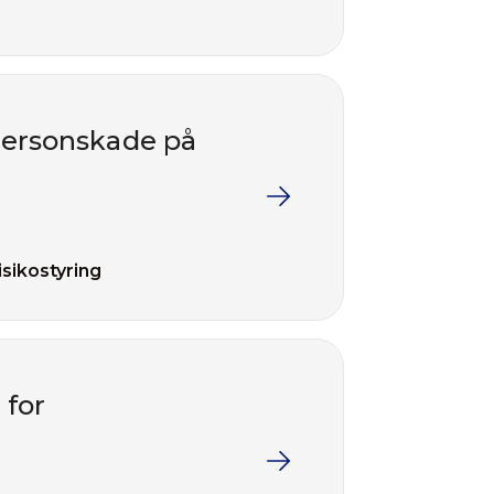
personskade på
isikostyring
 for