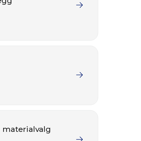
legg
 materialvalg