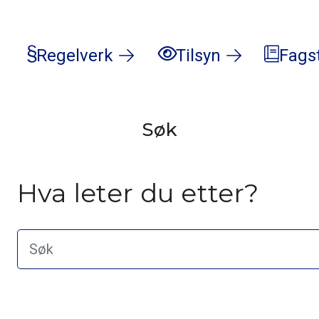
Regelverk
Tilsyn
Fags
Søk
Hva leter du etter?