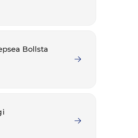
epsea Bollsta
gi