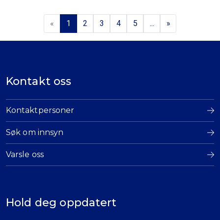
«
1
2
3
4
5
...
»
Kontakt oss
Kontaktpersoner
Søk om innsyn
Varsle oss
Hold deg oppdatert