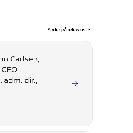
Sorter på relevans
nn Carlsen,
, CEO,
 adm. dir.,