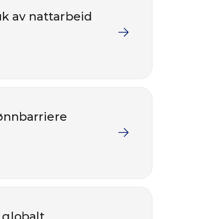
uk av nattarbeid
ønnbarriere
 globalt