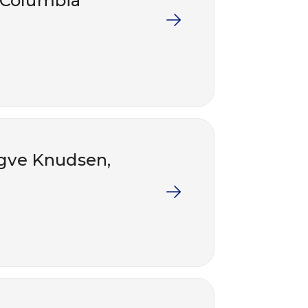
, Columbia
igve Knudsen,