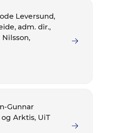
rode Leversund,
ide, adm. dir.,
Nilsson,
an-Gunnar
 og Arktis, UiT