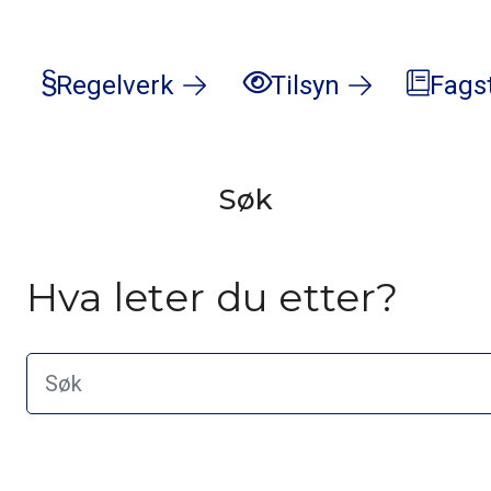
Regelverk
Tilsyn
Fags
Søk
Hva leter du etter?