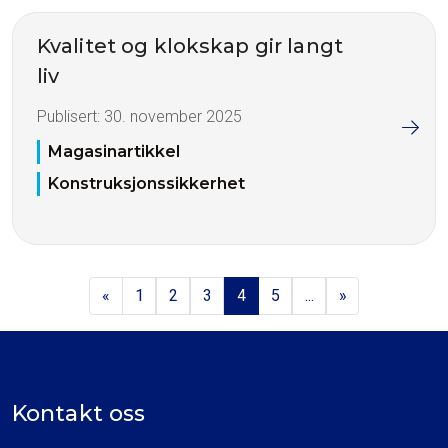
Kvalitet og klokskap gir langt
liv
Publisert:
30. november 2025
Magasinartikkel
Konstruksjonssikkerhet
«
1
2
3
4
5
...
»
Kontakt oss