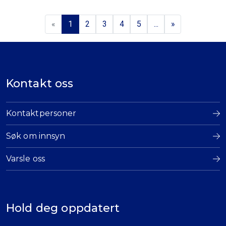
«
1
2
3
4
5
...
»
Kontakt oss
Kontaktpersoner
Søk om innsyn
Varsle oss
Hold deg oppdatert