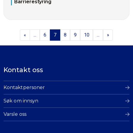
Barrierestyring
«
...
6
7
8
9
10
...
»
Kontakt oss
Kontaktpersoner
Søk om innsyn
Varsle oss