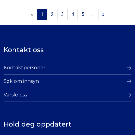
«
1
2
3
4
5
...
»
Kontakt oss
Kontaktpersoner
Søk om innsyn
Varsle oss
Hold deg oppdatert