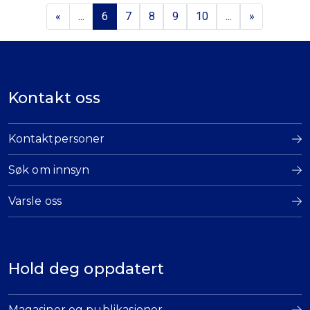
«
...
6
7
8
9
10
...
»
Kontakt oss
Kontaktpersoner
Søk om innsyn
Varsle oss
Hold deg oppdatert
Magasiner og publikasjoner