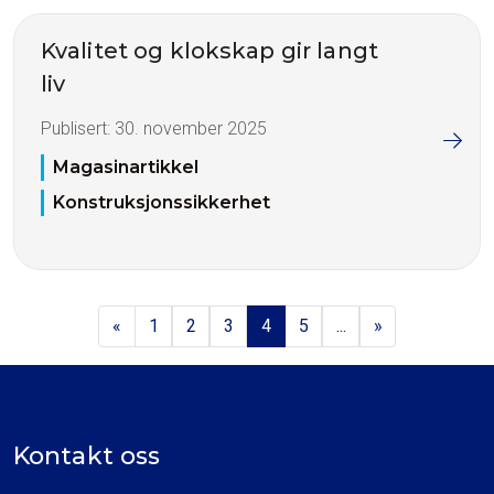
Kvalitet og klokskap gir langt
liv
Publisert:
30. november 2025
Magasinartikkel
Konstruksjonssikkerhet
«
1
2
3
4
5
...
»
Kontakt oss