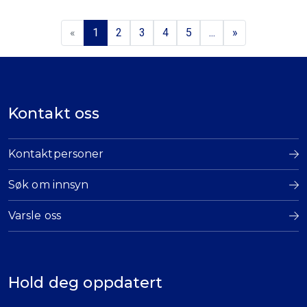
«
1
2
3
4
5
...
»
Kontakt oss
Kontaktpersoner
Søk om innsyn
Varsle oss
Hold deg oppdatert