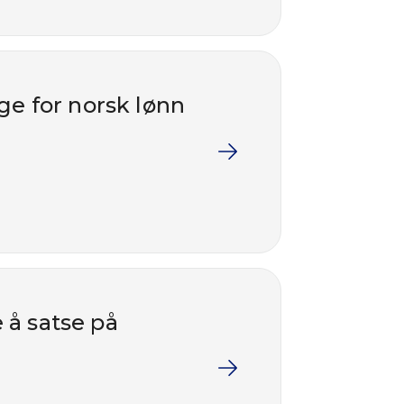
rge for norsk lønn
e å satse på