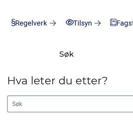
Regelverk
Tilsyn
Fags
Søk
Hva leter du etter?