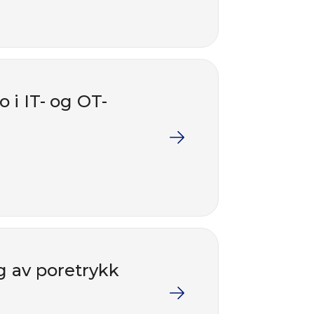
 i IT- og OT-
g av poretrykk