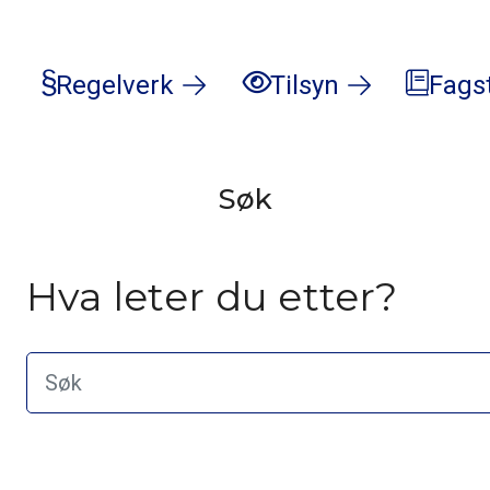
Regelverk
Tilsyn
Fags
Søk
Hva leter du etter?