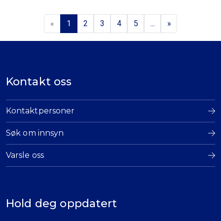
«
1
2
3
4
5
...
»
Kontakt oss
Kontaktpersoner
Søk om innsyn
Varsle oss
Hold deg oppdatert