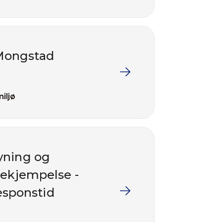
 Mongstad
iljø
yning og
bekjempelse -
esponstid