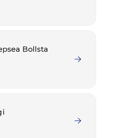
epsea Bollsta
gi