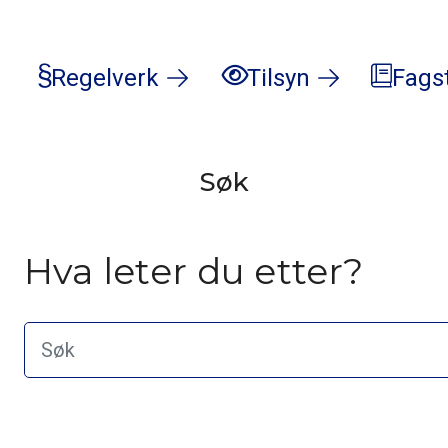
Regelverk
Tilsyn
Fags
Søk
Hva leter du etter?