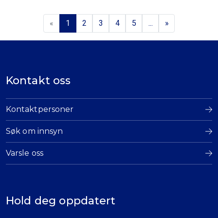
«
1
2
3
4
5
...
»
Kontakt oss
Kontaktpersoner
Søk om innsyn
Varsle oss
Hold deg oppdatert