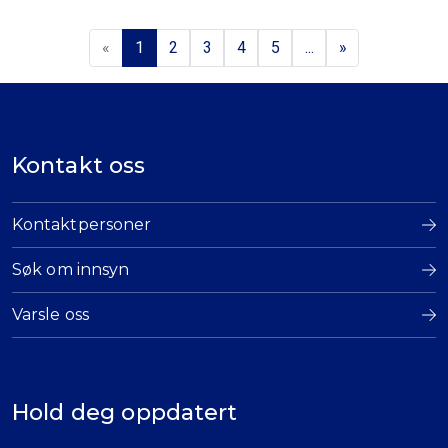
«
1
2
3
4
5
...
»
Kontakt oss
Kontaktpersoner
Søk om innsyn
Varsle oss
Hold deg oppdatert