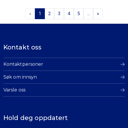
«
1
2
3
4
5
...
»
Kontakt oss
Kontaktpersoner
Søk om innsyn
Varsle oss
Hold deg oppdatert