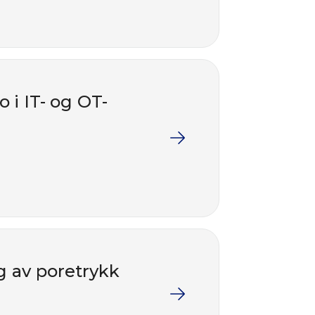
 i IT- og OT-
g av poretrykk