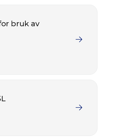
for bruk av
5L