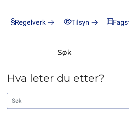
Regelverk
Tilsyn
Fags
Søk
Hva leter du etter?