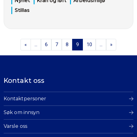
Nyhet
Kran og løft
Arbeidsmiljø
Stillas
«
...
6
7
8
9
10
...
»
Kontakt oss
Kontaktpersoner
Søk om innsyn
Varsle oss