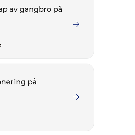
ap av gangbro på
p
onering på