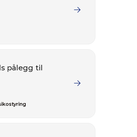
s pålegg til
sikostyring