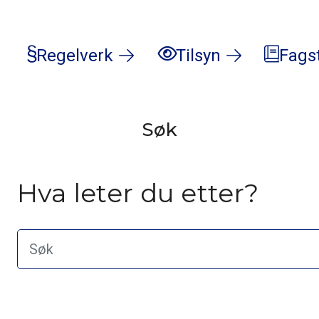
Regelverk
Tilsyn
Fags
Søk
Hva leter du etter?