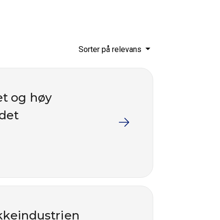
Sorter på relevans
et og høy
idet
ykkeindustrien