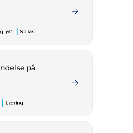
g løft
Stillas
endelse på
Læring