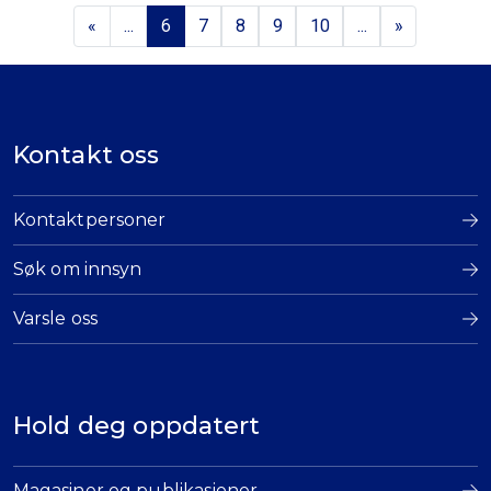
«
...
6
7
8
9
10
...
»
Kontakt oss
Kontaktpersoner
Søk om innsyn
Varsle oss
Hold deg oppdatert
Magasiner og publikasjoner