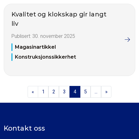
Kvalitet og klokskap gir langt
liv
Publisert:
30. november 2025
Magasinartikkel
Konstruksjonssikkerhet
«
1
2
3
4
5
...
»
Kontakt oss