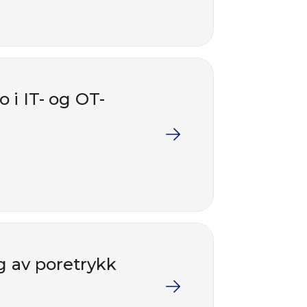
 i IT- og OT-
g av poretrykk