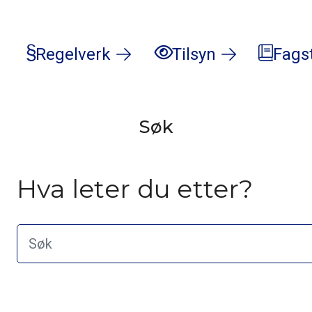
Regelverk
Tilsyn
Fags
Søk
Hva leter du etter?